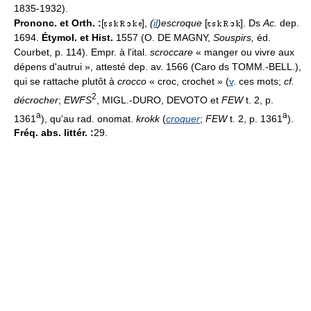
1835-1932).
Prononc. et Orth. :
[
],
(
il
)escroque
[
]. Ds
Ac.
dep.
1694.
Étymol. et Hist.
1557 (O. DE MAGNY,
Souspirs,
éd.
Courbet, p. 114). Empr. à l'ital.
scroccare
« manger ou vivre aux
dépens d'autrui », attesté dep. av. 1566 (Caro ds TOMM.-BELL.),
qui se rattache plutôt à
crocco
« croc, crochet » (
v
. ces mots;
cf.
2
décrocher
;
EWFS
, MIGL.-DURO, DEVOTO et
FEW
t. 2, p.
a
a
1361
), qu'au rad. onomat.
krokk
(
croquer
;
FEW
t. 2, p. 1361
).
Fréq. abs. littér. :
29.