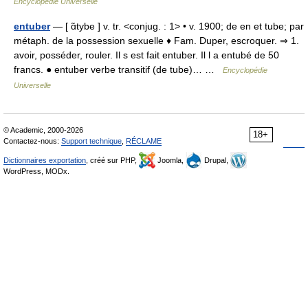
Encyclopédie Universelle
entuber
— [ ɑ̃tybe ] v. tr. <conjug. : 1> • v. 1900; de en et tube; par
métaph. de la possession sexuelle ♦ Fam. Duper, escroquer. ⇒ 1.
avoir, posséder, rouler. Il s est fait entuber. Il l a entubé de 50
francs. ● entuber verbe transitif (de tube)… …
Encyclopédie
Universelle
© Academic, 2000-2026
18+
Contactez-nous:
Support technique
,
RÉCLAME
Dictionnaires exportation
, créé sur PHP,
Joomla,
Drupal,
WordPress, MODx.