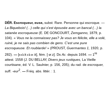
DÉR.
Escroqueur, euse,
subst. Rare. Personne qui escroque. —
La Biquebois! (...) celle qui s'est épousée avec un bancal (...) la
satanée escroqueuse
(E. DE GONCOURT,
Zemganno,
1879, p.
104). «
Vous ne la connaissez pas? Je vous en félicite, elle a volé,
ruiné, je ne sais pas combien de gens. C'est une pure
escroqueuse. Et roublarde!
» (PROUST,
Guermantes 1,
1920, p.
re
282).
—
[
], fém. [-ø:z]. Ds
Ac.
depuis 1694.
—
1
attest. 1558 (J. DU BELLAY,
Divers jeux rustiques,
La Vieille
courtisane, éd. V. L. Saulnier, p. 156, 205); du rad. de
escroquer,
2
suff.
-eur
.
—
Fréq. abs. littér. : 1.