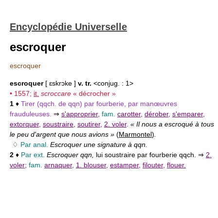
Encyclopédie Universelle
escroquer
escroquer
escroquer
[ ɛskrɔke ]
v. tr.
<conjug. : 1>
• 1557;
it.
scroccare
« décrocher »
1
♦
Tirer (qqch. de qqn) par fourberie, par manœuvres
frauduleuses.
⇒
s'approprier
,
fam.
carotter
,
dérober
,
s'emparer
,
extorquer
,
soustraire
,
soutirer
,
2. voler
.
« Il nous a escroqué à tous
le peu d'argent que nous avions »
(
Marmontel
)
.
♢
Par anal.
Escroquer une signature à qqn.
2
♦
Par ext.
Escroquer qqn,
lui soustraire par fourberie qqch. ⇒
2.
voler
;
fam.
arnaquer
,
1. blouser
,
estamper
,
filouter
,
flouer.