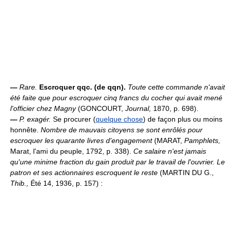
—
Rare.
Escroquer qqc. (de qqn).
Toute cette commande n'avait
été faite que pour escroquer cinq francs du cocher qui avait mené
l'officier chez Magny
(GONCOURT,
Journal,
1870, p. 698).
—
P. exagér.
Se procurer (
quelque chose
) de façon plus ou moins
honnête.
Nombre de mauvais citoyens se sont enrôlés pour
escroquer les quarante livres d'engagement
(MARAT,
Pamphlets,
Marat, l'ami du peuple, 1792, p. 338).
Ce salaire n'est jamais
qu'une minime fraction du gain produit par le travail de l'ouvrier. Le
patron et ses actionnaires escroquent le reste
(MARTIN DU G.,
Thib.,
Été 14, 1936, p. 157) :