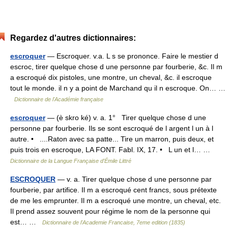
Regardez d'autres dictionnaires:
escroquer
— Escroquer. v.a. L s se prononce. Faire le mestier d
escroc, tirer quelque chose d une personne par fourberie, &c. Il m
a escroqué dix pistoles, une montre, un cheval, &c. il escroque
tout le monde. il n y a point de Marchand qu il n escroque. On… …
Dictionnaire de l'Académie française
escroquer
— (è skro ké) v. a. 1° Tirer quelque chose d une
personne par fourberie. Ils se sont escroqué de l argent l un à l
autre. • ....Raton avec sa patte... Tire un marron, puis deux, et
puis trois en escroque, LA FONT. Fabl. IX, 17. • L un et l… …
Dictionnaire de la Langue Française d'Émile Littré
ESCROQUER
— v. a. Tirer quelque chose d une personne par
fourberie, par artifice. Il m a escroqué cent francs, sous prétexte
de me les emprunter. Il m a escroqué une montre, un cheval, etc.
Il prend assez souvent pour régime le nom de la personne qui
est… …
Dictionnaire de l'Academie Francaise, 7eme edition (1835)