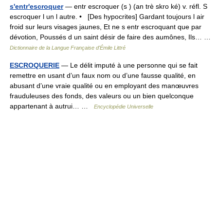
s'entr'escroquer
— entr escroquer (s ) (an trè skro ké) v. réfl. S
escroquer l un l autre. • [Des hypocrites] Gardant toujours l air
froid sur leurs visages jaunes, Et ne s entr escroquant que par
dévotion, Poussés d un saint désir de faire des aumônes, Ils… …
Dictionnaire de la Langue Française d'Émile Littré
ESCROQUERIE
— Le délit imputé à une personne qui se fait
remettre en usant d’un faux nom ou d’une fausse qualité, en
abusant d’une vraie qualité ou en employant des manœuvres
frauduleuses des fonds, des valeurs ou un bien quelconque
appartenant à autrui… …
Encyclopédie Universelle