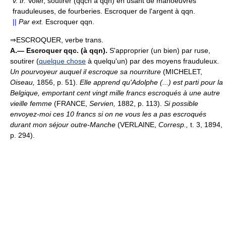
v.
tr.
Voler, soutirer (qqch à qqn) en usant de manoeuvres
frauduleuses, de fourberies. Escroquer de l'argent à qqn.
||
Par ext.
Escroquer qqn.
⇒ESCROQUER, verbe trans.
A.—
Escroquer qqc. (à qqn).
S'approprier (un bien) par ruse,
soutirer (
quelque chose
à quelqu'un) par des moyens frauduleux.
Un pourvoyeur auquel il escroque sa nourriture
(MICHELET,
Oiseau,
1856, p. 51).
Elle apprend qu'Adolphe (...) est parti pour la
Belgique, emportant cent vingt mille francs escroqués à une autre
vieille femme
(FRANCE,
Servien,
1882, p. 113).
Si possible
envoyez-moi ces 10 francs si on ne vous les a pas escroqués
durant mon séjour outre-Manche
(VERLAINE,
Corresp.,
t. 3, 1894,
p. 294).