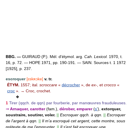
BBG. —
GUIRAUD (P.). Mél. d'étymol. arg.
Cah. Lexicol.
1970, t.
16, p. 72. — HOPE 1971, pp. 190-191. — SAIN. Sources t. 1 1972
[1925], p. 237.
escroquer
[ɛskʀɔke]
v. tr.
ÉTYM.
1557; ital.
scroccare
«
décrocher
», de
ex-,
et
crocco
«
croc
». → Croc, crochet.
❖
1
Tirer (qqch. de qqn) par fourberie, par manœuvres frauduleuses.
⇒
Arnaquer, carotter
(fam.),
dérober, emparer
(
s'
),
extorquer,
soustraire, soutirer, voler.
||
Escroquer qqch. à qqn.
||
Escroquer
de l'argent à qqn.
||
Il m'a escroqué cet argent, cette montre, sous
prétexte de me l'emprunter.
||
Il s'est fait escroquer une