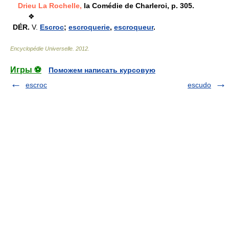
Drieu La Rochelle,
la Comédie de Charleroi, p. 305.
❖
DÉR.
V.
Escroc
;
escroquerie
,
escroqueur
.
Encyclopédie Universelle
.
2012
.
Игры ⚽
Поможем написать курсовую
escroc
escudo