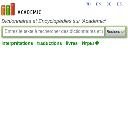
RU
EN
DE
ES
fr-academic.com
Dictionnaires et Encyclopédies sur 'Academic'
Recherche!
interprétations
traductions
livres
Игры ⚽