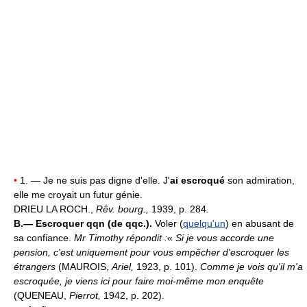
•
1. — Je ne suis pas digne d'elle. J'
ai escroqué
son admiration,
elle me croyait un futur génie.
DRIEU LA ROCH.,
Rêv. bourg.,
1939, p. 284.
B.—
Escroquer qqn (de qqc.).
Voler (
quelqu'un
) en abusant de
sa confiance.
Mr Timothy répondit :
«
Si je vous accorde une
pension, c'est uniquement pour vous empêcher d'escroquer les
étrangers
(MAUROIS,
Ariel,
1923, p. 101).
Comme je vois qu'il m'a
escroquée, je viens ici pour faire moi-même mon enquête
(QUENEAU,
Pierrot,
1942, p. 202).