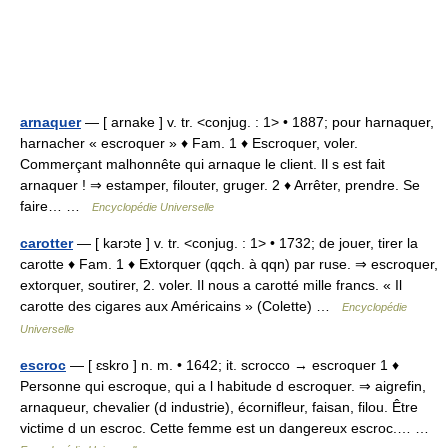
arnaquer
— [ arnake ] v. tr. <conjug. : 1> • 1887; pour harnaquer,
harnacher « escroquer » ♦ Fam. 1 ♦ Escroquer, voler.
Commerçant malhonnête qui arnaque le client. Il s est fait
arnaquer ! ⇒ estamper, filouter, gruger. 2 ♦ Arrêter, prendre. Se
faire… …
Encyclopédie Universelle
carotter
— [ karɔte ] v. tr. <conjug. : 1> • 1732; de jouer, tirer la
carotte ♦ Fam. 1 ♦ Extorquer (qqch. à qqn) par ruse. ⇒ escroquer,
extorquer, soutirer, 2. voler. Il nous a carotté mille francs. « Il
carotte des cigares aux Américains » (Colette) …
Encyclopédie
Universelle
escroc
— [ ɛskro ] n. m. • 1642; it. scrocco → escroquer 1 ♦
Personne qui escroque, qui a l habitude d escroquer. ⇒ aigrefin,
arnaqueur, chevalier (d industrie), écornifleur, faisan, filou. Être
victime d un escroc. Cette femme est un dangereux escroc.… …