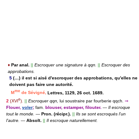
♦
Par anal.
||
Escroquer une signature à qqn.
||
Escroquer des
approbations.
5
(…) il est si aisé d'escroquer des approbations, qu'elles ne
doivent pas faire une autorité.
me
M
de Sévigné,
Lettres, 1129, 26 oct. 1689.
e
2
(XVI
).
||
Escroquer qqn,
lui soustraire par fourberie qqch.
⇒
Flouer,
voler
;
fam.
blouser, estamper, filouter.
—
Il escroque
tout le monde.
—
Pron. (récipr.).
||
Ils se sont escroqués l'un
l'autre.
—
Absolt.
||
Il escroque naturellement.