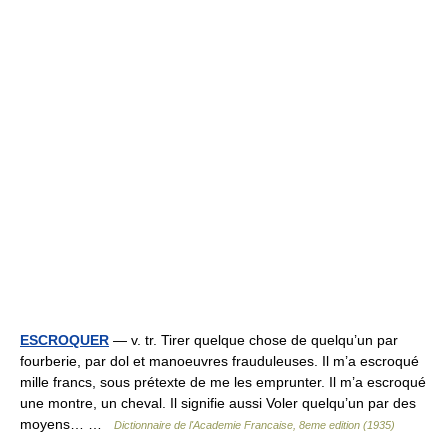
ESCROQUER
— v. tr. Tirer quelque chose de quelqu’un par
fourberie, par dol et manoeuvres frauduleuses. Il m’a escroqué
mille francs, sous prétexte de me les emprunter. Il m’a escroqué
une montre, un cheval. Il signifie aussi Voler quelqu’un par des
moyens… …
Dictionnaire de l'Academie Francaise, 8eme edition (1935)