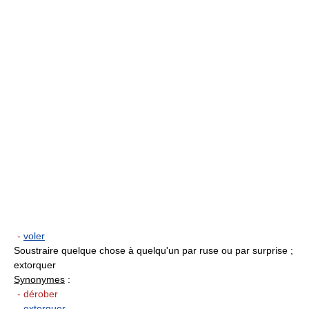
-
voler
Soustraire quelque chose à quelqu'un par ruse ou par surprise ;
extorquer
Synonymes
:
- dérober
-
extorquer